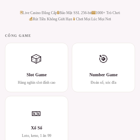
🃏
Live Casino Đẳng Cấp
🔒
Bảo Mật SSL 256-bit
🎰
1000+ Trò Chơi
💰
Rút Tiền Không Giới Hạn
📱
Chơi Mọi Lúc Mọi Nơi
CỔNG GAME
🎲
🎯
Slot Game
Number Game
Hàng nghìn slot đỉnh cao
Đoán số, xóc đĩa
🎫
Xổ Số
Loto, keno, 1 ăn 99