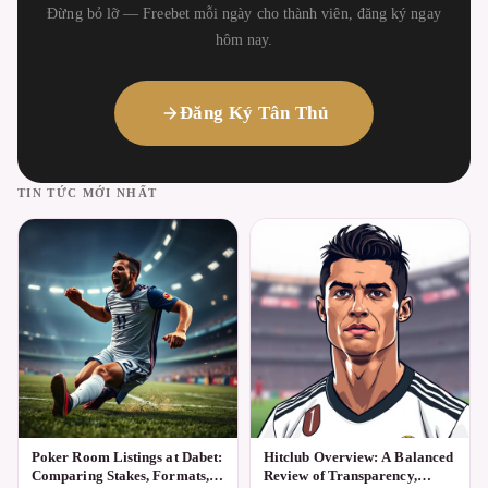
Đừng bỏ lỡ — Freebet mỗi ngày cho thành viên, đăng ký ngay
hôm nay.
Đăng Ký Tân Thủ
TIN TỨC MỚI NHẤT
Poker Room Listings at Dabet:
Hitclub Overview: A Balanced
Comparing Stakes, Formats,
Review of Transparency,