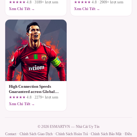
and Current Activity
Speed, Usability, Security, and
★★★★★
4.8 · 3189+ lượt xem
★★★★★
4.8 · 2909+ lượt xem
Support
Xem Chi Tiết →
Xem Chi Tiết →
High Connection Speeds
Guaranteed across Global
sunwin Server Hubs: A
★★★★★
4.8 · 2279+ lượt xem
Critical Look at the Claims
Xem Chi Tiết →
© 2026 ESMARTVN — Nhà Cái Uy Tín
Contact
·
Chính Sách Giao Dịch
·
Chính Sách Hoàn Trả
·
Chính Sách Bảo Mật
·
Điều