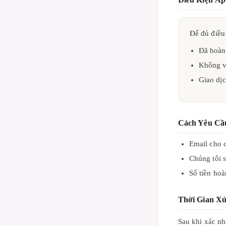
Để đủ điều 
Đã hoàn 
Không v
Giao dịc
Cách Yêu Cầ
Email cho c
Chúng tôi s
Số tiền hoà
Thời Gian X
Sau khi xác nh