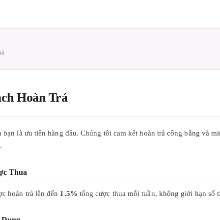
rả
ách Hoàn Trả
a bạn là ưu tiên hàng đầu. Chúng tôi cam kết hoàn trả công bằng và m
.
ợc Thua
ợc hoàn trả lên đến
1.5%
tổng cược thua mỗi tuần, không giới hạn số t
p Dụng