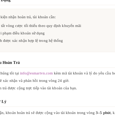
kiện nhận hoàn trả, tài khoản cần:
tất vòng cược tối thiểu theo quy định khuyến mãi
i phạm điều khoản sử dụng
h được xác nhận hợp lệ trong hệ thống
u Hoàn Trả
húng tôi tại
info@esmartvn.com
kèm mã tài khoản và lý do yêu cầu ho
ẽ xác nhận và phản hồi trong vòng 24 giờ.
n trả được cộng trực tiếp vào tài khoản của bạn.
ử Lý
ận, khoản hoàn trả sẽ được cộng vào tài khoản trong vòng
3–5 phút
, 