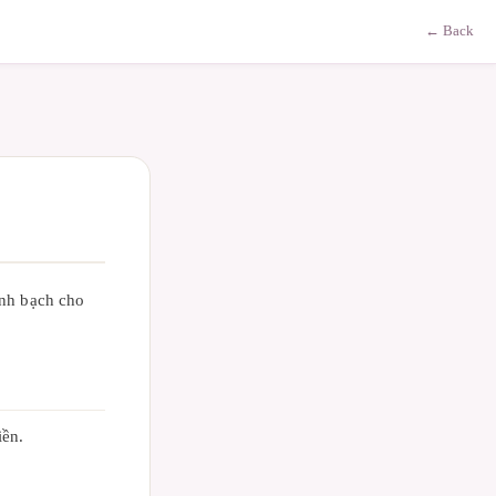
← Back
inh bạch cho
iền.