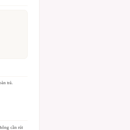
àn trả.
không cần rút