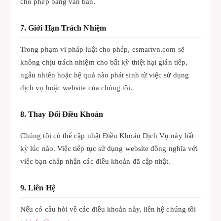
cho phép bằng văn bản.
7. Giới Hạn Trách Nhiệm
Trong phạm vi pháp luật cho phép, esmartvn.com sẽ
không chịu trách nhiệm cho bất kỳ thiệt hại gián tiếp,
ngẫu nhiên hoặc hệ quả nào phát sinh từ việc sử dụng
dịch vụ hoặc website của chúng tôi.
8. Thay Đổi Điều Khoản
Chúng tôi có thể cập nhật Điều Khoản Dịch Vụ này bất
kỳ lúc nào. Việc tiếp tục sử dụng website đồng nghĩa với
việc bạn chấp nhận các điều khoản đã cập nhật.
9. Liên Hệ
Nếu có câu hỏi về các điều khoản này, liên hệ chúng tôi