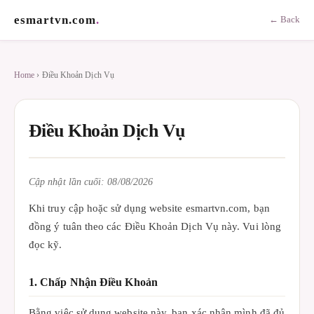
esmartvn.com
.
← Back
Home
› Điều Khoản Dịch Vụ
Điều Khoản Dịch Vụ
Cập nhật lần cuối: 08/08/2026
Khi truy cập hoặc sử dụng website esmartvn.com, bạn
đồng ý tuân theo các Điều Khoản Dịch Vụ này. Vui lòng
đọc kỹ.
1. Chấp Nhận Điều Khoản
Bằng việc sử dụng website này, bạn xác nhận mình đã đủ