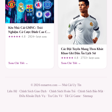
Kèo Nhà Cái GMNC: Trải
Nghiệm Cá Cược Đỉnh Cao Cho
Dân Yêu Thể Thao
★★★★★
4.8 · 2924+ lượt xem
Các Đội Tuyển Mang Theo Khát
Khao Ghi Dấu Ấn Lịch Sử
★★★★★
4.8 · 2753+ lượt xem
Xem Chi Tiết →
Xem Chi Tiết →
© 2026 esmartvn.com — Nhà Cái Uy Tín
Liên Hệ
·
Chính Sách Giao Dịch
·
Chính Sách Hoàn Trả
·
Chính Sách Bảo Mật
·
Điều Khoản Dịch Vụ
·
Tra Cứu Vé
·
Tất Cả Game
·
Sitemap