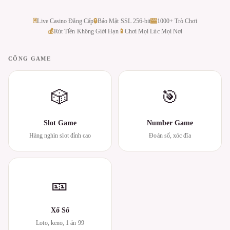
🃏
Live Casino Đẳng Cấp
🔒
Bảo Mật SSL 256-bit
🎰
1000+ Trò Chơi
💰
Rút Tiền Không Giới Hạn
📱
Chơi Mọi Lúc Mọi Nơi
CỔNG GAME
🎲
🎯
Slot Game
Number Game
Hàng nghìn slot đỉnh cao
Đoán số, xóc đĩa
🎫
Xổ Số
Loto, keno, 1 ăn 99