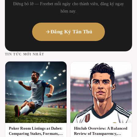
Đừng bỏ lỡ — Freebet mỗi ngày cho thành viên, đăng ký ngay
hôm nay.
Đăng Ký Tân Thủ
TIN TỨC MỚI NHẤT
Poker Room Listings at Dabet:
Hitclub Overview: A Balanced
Comparing Stakes, Formats,
Review of Transparency,