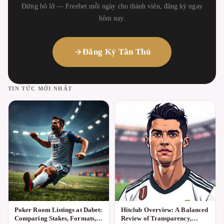
Đừng bỏ lỡ — Freebet mỗi ngày cho thành viên, đăng ký ngay
hôm nay.
Đăng Ký Tân Thủ
TIN TỨC MỚI NHẤT
Poker Room Listings at Dabet:
Hitclub Overview: A Balanced
Comparing Stakes, Formats,
Review of Transparency,