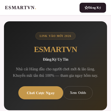
ESMARTVN
.
Đăng Ký
LINK VÀO MỚI 2026
ESMARTVN
Đăng Ký Uy Tín
Nhà cái Hàng đầu cho người chơi mới & lão làng.
Khuyến mãi tân thủ 100% — tham gia ngay hôm nay.
Chơi Cược Ngay
Xem Odds