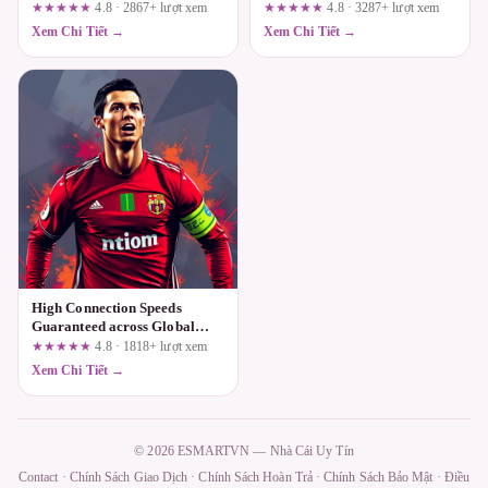
and Current Activity
Speed, Usability, Security, and
★★★★★
4.8 · 2867+ lượt xem
★★★★★
4.8 · 3287+ lượt xem
Support
Xem Chi Tiết →
Xem Chi Tiết →
High Connection Speeds
Guaranteed across Global
sunwin Server Hubs: A
★★★★★
4.8 · 1818+ lượt xem
Critical Look at the Claims
Xem Chi Tiết →
© 2026 ESMARTVN — Nhà Cái Uy Tín
Contact
·
Chính Sách Giao Dịch
·
Chính Sách Hoàn Trả
·
Chính Sách Bảo Mật
·
Điều