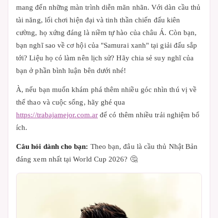
mang đến những màn trình diễn mãn nhãn. Với dàn cầu thủ
tài năng, lối chơi hiện đại và tinh thần chiến đấu kiên
cường, họ xứng đáng là niềm tự hào của châu Á. Còn bạn,
bạn nghĩ sao về cơ hội của "Samurai xanh" tại giải đấu sắp
tới? Liệu họ có làm nên lịch sử? Hãy chia sẻ suy nghĩ của
bạn ở phần bình luận bên dưới nhé!
À, nếu bạn muốn khám phá thêm nhiều góc nhìn thú vị về
thể thao và cuộc sống, hãy ghé qua
https://trabajamejor.com.ar
để có thêm nhiều trải nghiệm bổ
ích.
Câu hỏi dành cho bạn:
Theo bạn, đâu là cầu thủ Nhật Bản
đáng xem nhất tại World Cup 2026? 🤔