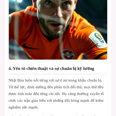
4. Yếu tố chiến thuật và sự chuẩn bị kỹ lưỡng
Nhật Bản luôn nổi tiếng với sự tỉ mỉ trong khâu chuẩn bị.
Từ thể lực, dinh dưỡng đến phân tích đối thủ, mọi thứ đều
được tính toán đến từng chi tiết. Họ cũng thường xuyên tổ
chức các trận giao hữu với những đội bóng mạnh để kiểm
nghiệm sức mạnh.