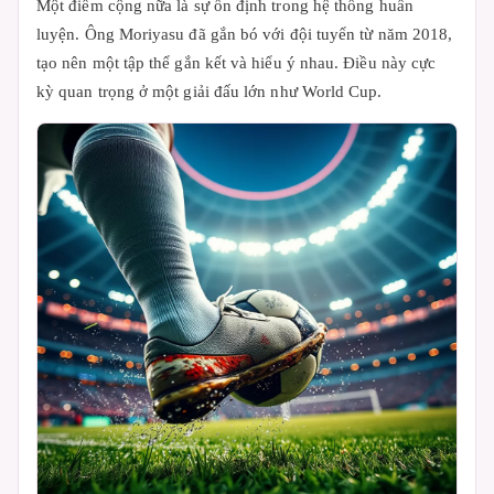
Một điểm cộng nữa là sự ổn định trong hệ thống huấn
luyện. Ông Moriyasu đã gắn bó với đội tuyển từ năm 2018,
tạo nên một tập thể gắn kết và hiểu ý nhau. Điều này cực
kỳ quan trọng ở một giải đấu lớn như World Cup.