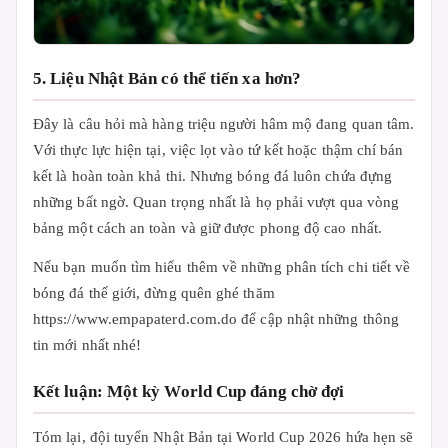
5. Liệu Nhật Bản có thể tiến xa hơn?
Đây là câu hỏi mà hàng triệu người hâm mộ đang quan tâm.
Với thực lực hiện tại, việc lọt vào tứ kết hoặc thậm chí bán
kết là hoàn toàn khả thi. Nhưng bóng đá luôn chứa đựng
những bất ngờ. Quan trọng nhất là họ phải vượt qua vòng
bảng một cách an toàn và giữ được phong độ cao nhất.
Nếu bạn muốn tìm hiểu thêm về những phân tích chi tiết về
bóng đá thế giới, đừng quên ghé thăm
https://www.empapaterd.com.do để cập nhật những thông
tin mới nhất nhé!
Kết luận: Một kỳ World Cup đáng chờ đợi
Tóm lại, đội tuyển Nhật Bản tại World Cup 2026 hứa hẹn sẽ