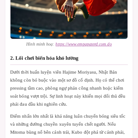
Hình minh hoạ:
https://www.empapaterd.com.do
2. Lối chơi biến hóa khó lường
Dưới thời huấn luyện viên Hajime Moriyasu, Nhật Bản
không còn bó buộc vào một sơ đồ cố định. Họ có thể chơi
pressing tầm cao, phòng ngự phản công nhanh hoặc kiểm
soát bóng vượt trội. Sự linh hoạt này khiến mọi đối thủ đều
phải đau đầu khi nghiên cứu.
Điểm nhấn lớn nhất là khả năng luân chuyển bóng siêu tốc
và những đường chuyền xuyên tuyến chết người. Nếu
Mitoma bùng nổ bên cánh trái, Kubo đột phá từ cánh phải,