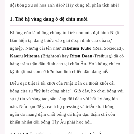
đội bóng xứ sở hoa anh đào? Hãy cùng tôi phân tích nhé!
1. Thế hệ vàng đang ở độ chín muồi
Không còn là những chàng trai trẻ non nớt, đội hình Nhật
Bản hiện tại đang bước vào giai đoạn đỉnh cao của sự
nghiệp. Những cái tên như
Takefusa Kubo
(Real Sociedad),
Kaoru Mitoma
(Brighton) hay
Ritsu Doan
(Freiburg) đã có
hàng trăm trận đấu đỉnh cao tại châu Âu. Họ không chỉ có
kỹ thuật mà còn sở hữu bản lĩnh chiến đấu đáng nể.
Điều đặc biệt là lối chơi của Nhật Bản đã thoát khỏi cái
bóng của sự "kỷ luật cứng nhắc". Giờ đây, họ chơi bóng với
sự tự tin và sáng tạo, sẵn sàng đối đầu với bất kỳ ông lớn
nào. Nếu bạn để ý, cách họ pressing và triển khai bóng
ngắn đã mang đậm chất bóng đá hiện đại, thậm chí còn
khiến nhiều đội bóng Tây Âu phải học hỏi.