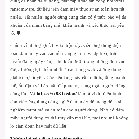
cứng cá nhân dễ bị hỏng, mất cắp hoặc tấn công bởi virus
ransomware, dữ liệu trên đám mây thực sự an toàn hơn rất
nhiều. Tất nhiên, người dùng cũng cần có ý thức bảo vệ tài
khoản của mình bằng mật khẩu mạnh và xác thực hai yếu
tố. 🛡️
Chính vì những lợi ích vượt trội này, việc ứng dụng điện
toán đám mây vào các nền tảng giải trí và dịch vụ trực
tuyến đang ngày càng phổ biến. Một trong những lĩnh vực
được hưởng lợi nhiều nhất là các trang web và ứng dụng
giải trí trực tuyến. Các nền tảng này cần một hạ tầng mạnh
mẽ, ổn định và bảo mật để phục vụ hàng ngàn người dùng
cùng lúc. Và
https://xx88.boston/
là một ví dụ điển hình
cho việc ứng dụng công nghệ đám mây để mang đến trải
nghiệm mượt mà và an toàn cho người dùng. Nhờ có đám
mây, người dùng có thể truy cập mọi lúc, mọi nơi mà không
lo gián đoạn hay mất dữ liệu.
Tương lai của điện toán đám mây