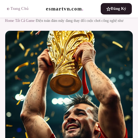
esmartvn.com
.
Trang Chủ
Đăng Ký
Home
›
Tất Cả Game
›
Điện toán đám mây đang thay đổi cuộc chơi công nghệ như