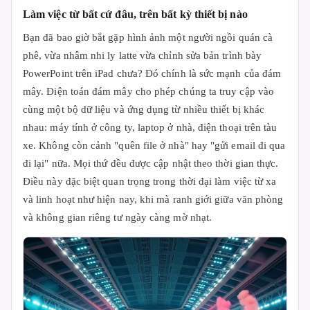
Làm việc từ bất cứ đâu, trên bất kỳ thiết bị nào
Bạn đã bao giờ bắt gặp hình ảnh một người ngồi quán cà
phê, vừa nhâm nhi ly latte vừa chỉnh sửa bản trình bày
PowerPoint trên iPad chưa? Đó chính là sức mạnh của đám
mây. Điện toán đám mây cho phép chúng ta truy cập vào
cùng một bộ dữ liệu và ứng dụng từ nhiều thiết bị khác
nhau: máy tính ở công ty, laptop ở nhà, điện thoại trên tàu
xe. Không còn cảnh "quên file ở nhà" hay "gửi email đi qua
đi lại" nữa. Mọi thứ đều được cập nhật theo thời gian thực.
Điều này đặc biệt quan trọng trong thời đại làm việc từ xa
và linh hoạt như hiện nay, khi mà ranh giới giữa văn phòng
và không gian riêng tư ngày càng mờ nhạt.