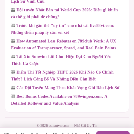
Lịch Sử Vĩnh Cửu
🎰
Đội tuyển Nhật Bản tại World Cup 2026: Điều gì khiến
cả thế giới phải dè chừng?
🎰
Trước khi gắn thẻ "uy tín" cho nhà cái five88vt.com:
Những điểm pháp lý cần soi xét
🎰
How Automated Loss Rebates on 789club Work: A UX
Evaluation of Transparency, Speed, and Real Pain Points
🎰
Tài Xỉu Sunwin: Lối Chơi Hiện Đại Cho Người Yêu
Thích Cá Cược
🎰
Điểm Thi Tốt Nghiệp THPT 2026 Khi Nào Có Chính
Thức? Lịch Công Bố Và Những Điều Cần Biết
🎰
Các Đội Tuyển Mang Theo Khát Vọng Ghi Dấu Lịch Sử
🎰
Best Bonus Codes Available on 789winpen.com: A
Detailed Rollover and Value Analysis
© 2026 esmartvn.com — Nhà Cái Uy Tín
Contact
·
Chính Sách Giao Dịch
·
Chính Sách Hoàn Trả
·
Chính Sách Bảo Mật
·
Điều