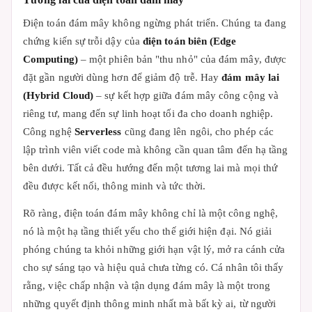
Điện toán đám mây không ngừng phát triển. Chúng ta đang
chứng kiến sự trỗi dậy của
điện toán biên (Edge
Computing)
– một phiên bản "thu nhỏ" của đám mây, được
đặt gần người dùng hơn để giảm độ trễ. Hay
đám mây lai
(Hybrid Cloud)
– sự kết hợp giữa đám mây công cộng và
riêng tư, mang đến sự linh hoạt tối đa cho doanh nghiệp.
Công nghệ
Serverless
cũng đang lên ngôi, cho phép các
lập trình viên viết code mà không cần quan tâm đến hạ tầng
bên dưới. Tất cả đều hướng đến một tương lai mà mọi thứ
đều được kết nối, thông minh và tức thời.
Rõ ràng, điện toán đám mây không chỉ là một công nghệ,
nó là một hạ tầng thiết yếu cho thế giới hiện đại. Nó giải
phóng chúng ta khỏi những giới hạn vật lý, mở ra cánh cửa
cho sự sáng tạo và hiệu quả chưa từng có. Cá nhân tôi thấy
rằng, việc chấp nhận và tận dụng đám mây là một trong
những quyết định thông minh nhất mà bất kỳ ai, từ người