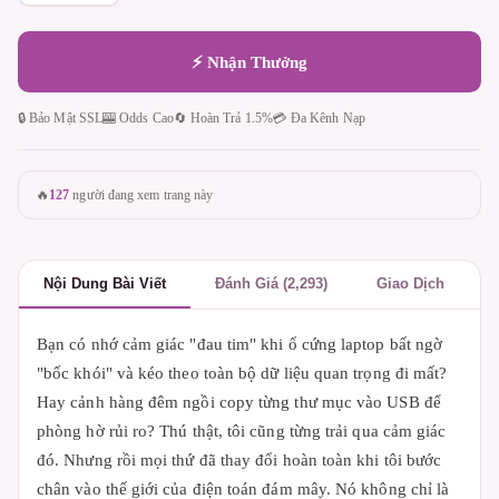
⚡ Nhận Thưởng
🔒 Bảo Mật SSL
🎰 Odds Cao
🔄 Hoàn Trả 1.5%
💳 Đa Kênh Nạp
🔥
127
người đang xem trang này
Nội Dung Bài Viết
Đánh Giá (2,293)
Giao Dịch
Bạn có nhớ cảm giác "đau tim" khi ổ cứng laptop bất ngờ
"bốc khói" và kéo theo toàn bộ dữ liệu quan trọng đi mất?
Hay cảnh hàng đêm ngồi copy từng thư mục vào USB để
phòng hờ rủi ro? Thú thật, tôi cũng từng trải qua cảm giác
đó. Nhưng rồi mọi thứ đã thay đổi hoàn toàn khi tôi bước
chân vào thế giới của điện toán đám mây. Nó không chỉ là