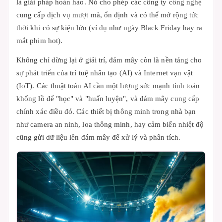
là giải pháp hoàn hảo. Nó cho phép các công ty công nghệ
cung cấp dịch vụ mượt mà, ổn định và có thể mở rộng tức
thời khi có sự kiện lớn (ví dụ như ngày Black Friday hay ra
mắt phim hot).
Không chỉ dừng lại ở giải trí, đám mây còn là nền tảng cho
sự phát triển của trí tuệ nhân tạo (AI) và Internet vạn vật
(IoT). Các thuật toán AI cần một lượng sức mạnh tính toán
khổng lồ để "học" và "huấn luyện", và đám mây cung cấp
chính xác điều đó. Các thiết bị thông minh trong nhà bạn
như camera an ninh, loa thông minh, hay cảm biến nhiệt độ
cũng gửi dữ liệu lên đám mây để xử lý và phân tích.