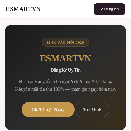
ESMARTVN
.
Đăng Ký
LINK VÀO MỚI 2026
ESMARTVN
Đăng Ký Uy Tín
Nhà cái Hàng đầu cho người chơi mới & lão làng.
Khuyến mãi tân thủ 100% — tham gia ngay hôm nay.
Chơi Cược Ngay
Xem Odds