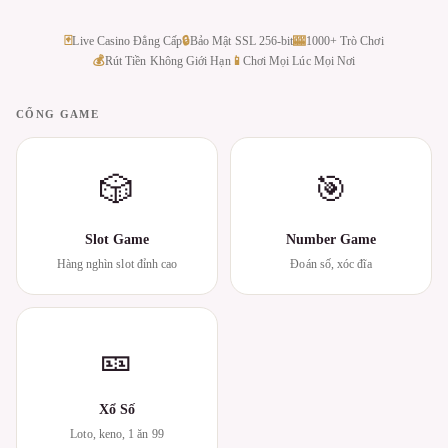
🃏
Live Casino Đẳng Cấp
🔒
Bảo Mật SSL 256-bit
🎰
1000+ Trò Chơi
💰
Rút Tiền Không Giới Hạn
📱
Chơi Mọi Lúc Mọi Nơi
CỔNG GAME
🎲
🎯
Slot Game
Number Game
Hàng nghìn slot đỉnh cao
Đoán số, xóc đĩa
🎫
Xổ Số
Loto, keno, 1 ăn 99