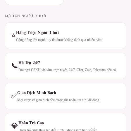
LỢI ÍCH NGƯỜI CHƠI
Hàng Triệu Người Chơi
⭐
Cộng đồng lớn mạnh, uy tín được khẳng định qua nhiều năm.
Hỗ Trợ 24/7
📞
Đội ngũ CSKH tận tâm, trực tuyến 24/7. Chat, Zalo, Telegram đều có.
Giao Dịch Minh Bạch
✅
Mọi cược và giao dịch đều được ghi nhận, tra cứu dễ dàng.
Hoàn Trả Cao
💎
Hoàn trả cược thua lên đến 1.5%, không giới hạn số tiền.