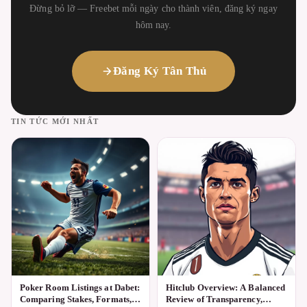
Đừng bỏ lỡ — Freebet mỗi ngày cho thành viên, đăng ký ngay
hôm nay.
Đăng Ký Tân Thủ
TIN TỨC MỚI NHẤT
Poker Room Listings at Dabet:
Hitclub Overview: A Balanced
Comparing Stakes, Formats,
Review of Transparency,